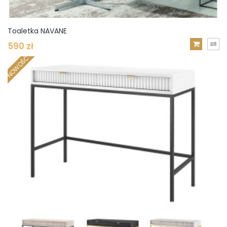
Toaletka NAVANE
590 zł
DODAJ
NOWOŚĆ
DO
KOSZYKA