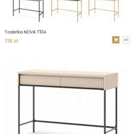
Toaletka NOVA T104
716 zł
DODAJ
DO
KOSZYKA