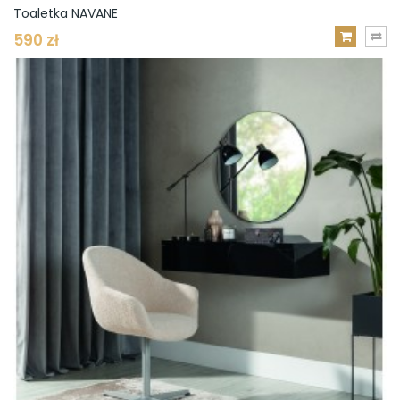
Toaletka NAVANE
590 zł
DODAJ
DO
KOSZYKA