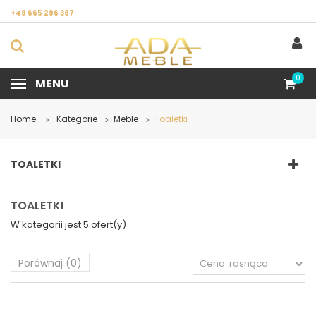
+48 665 296 387
0
MENU
Home
Kategorie
Meble
Toaletki
>
>
>
TOALETKI
TOALETKI
W kategorii jest 5 ofert(y)
Porównaj (
0
)