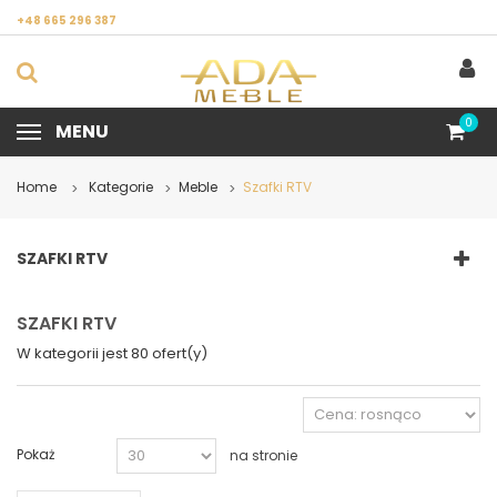
+48 665 296 387
0
MENU
Home
Kategorie
Meble
Szafki RTV
>
>
>
SZAFKI RTV
SZAFKI RTV
W kategorii jest 80 ofert(y)
Pokaż
na stronie