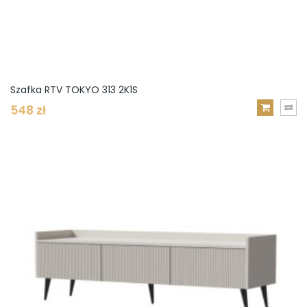
Szafka RTV TOKYO 313 2K1S
548 zł
DODAJ
DO
KOSZYKA